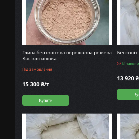
Глина бентонітова порошкова рожева
Бентоніт
Костянтинівка
В наявно
Під замовлення
13 920 ₴
15 300 ₴/т
Ку
Купити