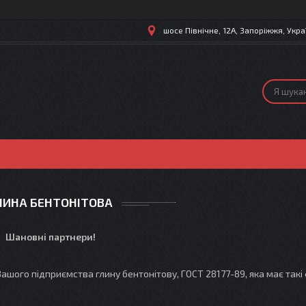
шосе Північне, 12А, Запоріжжя, Укра
ЛИНА БЕНТОНІТОВА
Шановні партнери!
о підприємства глину бентонітову, ГОСТ 28177-89, яка має такі 