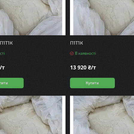
 П1Т1К
П1Т1К
сті
В наявності
/т
13 920 ₴/т
пити
Купити