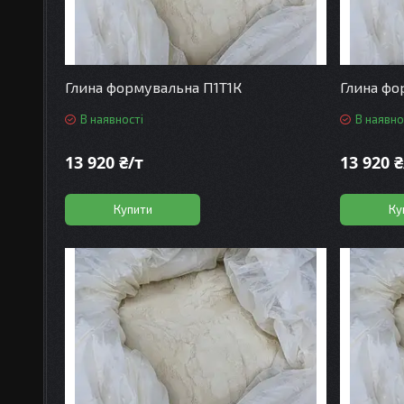
Глина формувальна П1Т1К
Глина фо
В наявності
В наявно
13 920 ₴/т
13 920 ₴
Купити
Ку