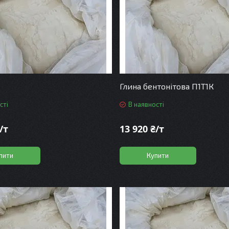
Глина бентонітова П1Т1К
сті
В наявності
/т
13 920 ₴/т
пити
Купити