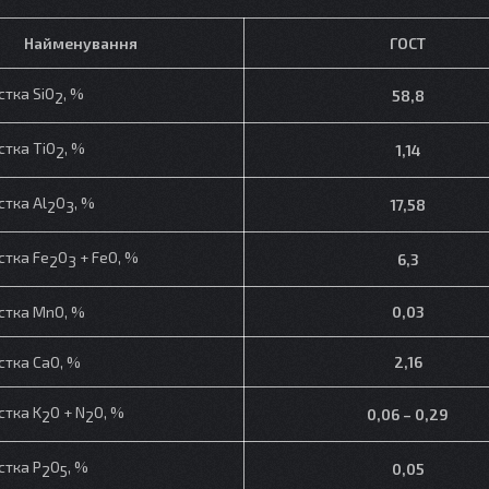
Найменування
ГОСТ
стка SiO
, %
58,
8
2
стка TiO
, %
1,14
2
стка Al
O
, %
17,58
2
3
стка Fe
O
+ FeO, %
6,3
2
3
стка MnO, %
0,03
стка CaO, %
2,16
стка K
O + N
O, %
0,06 – 0,29
2
2
стка P
O
, %
0,05
2
5