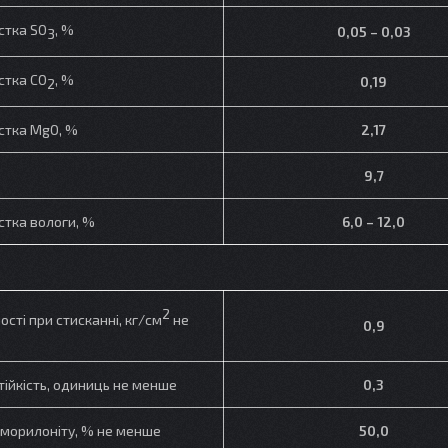
стка SO
, %
0,05 – 0,03
3
стка CO
, %
0,19
2
стка MgO, %
2,17
9,7
стка вологи, %
6,0 – 12,0
2
сті при стисканні, кг/см
не
0,9
тійкість, одиниць не менше
0,3
тморилоніту, % не менше
50,0