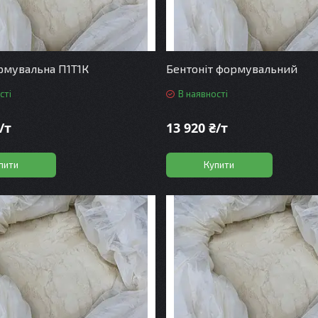
рмувальна П1Т1К
Бентоніт формувальний
сті
В наявності
/т
13 920 ₴/т
пити
Купити