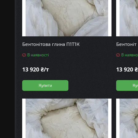
Бентонітова глина П1Т1К
Бентоніт
В наявності
В наявно
13 920 ₴/т
13 920 ₴
Купити
Ку