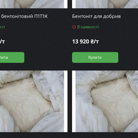
бентонітовий П1Т1К
Бентоніт для добрив
сті
В наявності
/т
13 920 ₴/т
пити
Купити