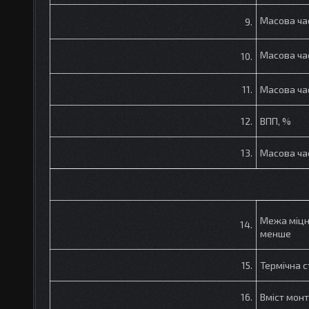
Масова ча
9.
Масова ча
10.
11.
Масова ча
12.
ВПП, %
13.
Масова ча
Межа міцно
14.
менше
15.
Термічна с
16.
Вміст мон