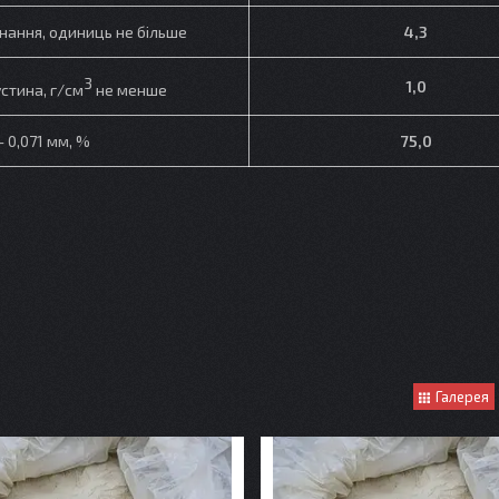
нання, одиниць не більше
4,3
3
1,0
стина, г/см
не менше
– 0,071 мм, %
75,0
Галерея