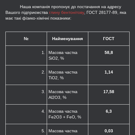
Наша компанія пропонує до постачання на адресу
Вашого підприємства
глину бентонітову
, ГОСТ 28177-89, яка
має такі фізико-хімічні показники:
№
Найменування
ГОСТ
1.
Масова частка
58,
8
SiO
2
, %
2.
Масова частка
1,14
TiO
2
, %
3.
Масова частка
17,58
Al
2
O
3
, %
4.
Масова частка
6,3
Fe
2
O
3
+ FeO, %
5.
Масова частка
0,03