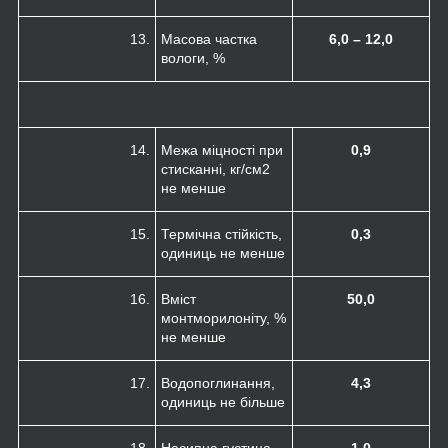
13.
Масова частка
6,0 – 12,0
вологи, %
14.
Межа міцності при
0,9
стисканні, кг/см
2
не менше
15.
Термічна стійкість,
0,3
одиниць не менше
16.
Вміст
50,0
монтморилоніту, %
не менше
17.
Водопоглинання,
4,3
одиниць не більше
18.
Насипна густина,
1,0