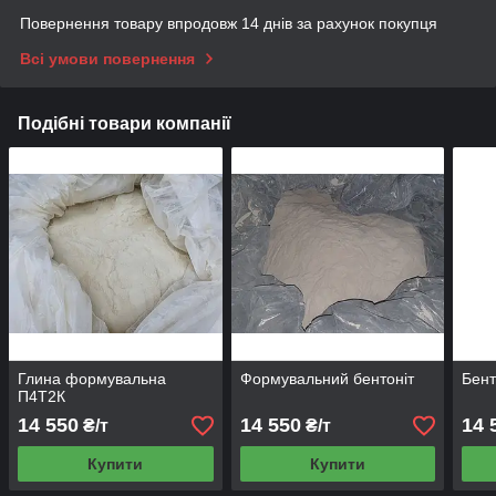
Повернення товару впродовж 14 днів за рахунок покупця
Всі умови повернення
Подібні товари компанії
Глина формувальна
Формувальний бентоніт
Бент
П4Т2К
14 550
14 550
14 
₴/т
₴/т
Купити
Купити