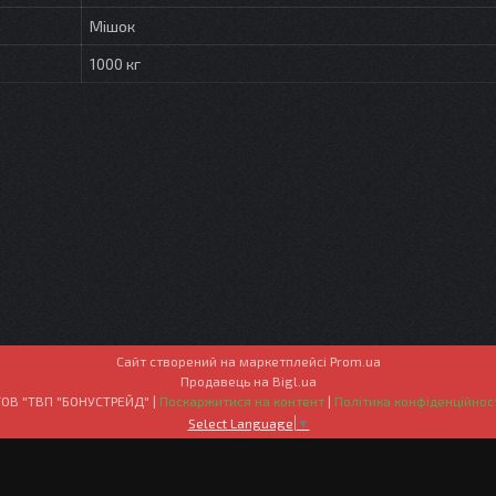
Мішок
1000 кг
Сайт створений на маркетплейсі
Prom.ua
Продавець на Bigl.ua
ТОВ "ТВП "БОНУСТРЕЙД" |
Поскаржитися на контент
|
Політика конфіденційнос
Select Language
▼