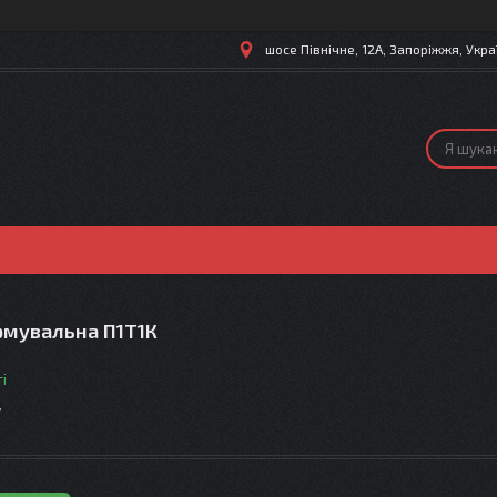
шосе Північне, 12А, Запоріжжя, Укра
рмувальна П1Т1К
і
т