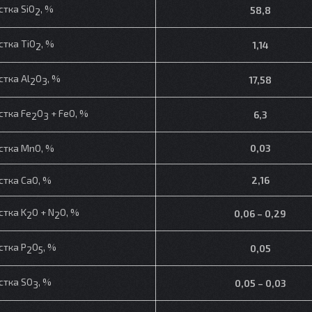
стка SiO
, %
58,
8
2
стка TiO
, %
1,14
2
стка Al
O
, %
17,58
2
3
стка Fe
O
+ FeO, %
6,3
2
3
стка MnO, %
0,03
стка CaO, %
2,16
стка K
O + N
O, %
0,06 – 0,29
2
2
стка P
O
, %
0,05
2
5
стка SO
, %
0,05 – 0,03
3