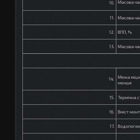
Масова ча
10.
11.
Масова ча
12.
ВПП, %
13.
Масова ча
Межа міцно
14.
менше
15.
Термічна с
16.
Вміст мон
17.
Водопогли