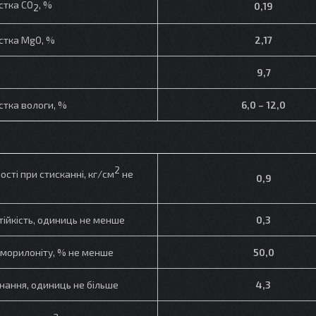
стка CO
, %
0,19
2
стка MgO, %
2,17
9,7
стка вологи, %
6,0 – 12,0
2
сті при стисканні, кг/см
не
0,9
тійкість, одиниць не менше
0,3
тморилоніту, % не менше
50,0
нання, одиниць не більше
4,3