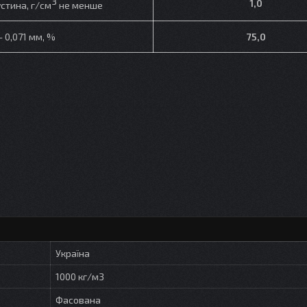
3
1,0
стина, г/см
не менше
– 0,071 мм, %
75,0
Україна
1000 кг/м3
Фасована