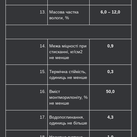
13.
Масова частка
6,0 – 12,0
вологи, %
14.
Межа міцності при
0,9
стисканні, кг/см
2
не менше
15.
Термічна стійкість,
0,3
одиниць не менше
16.
Вміст
50,0
монтморилоніту, %
не менше
17.
Водопоглинання,
4,3
одиниць не більше
18.
Насипна густина,
1,0