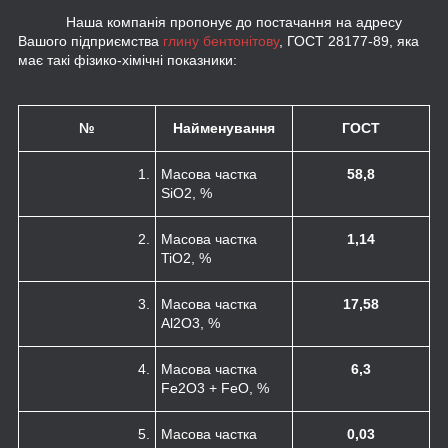
Наша компанія пропонує до постачання на адресу
Вашого підприємства
глину бентонітову
, ГОСТ 28177-89, яка
має такі фізико-хімічні показники:
№
Найменування
ГОСТ
1.
Масова частка
58,
8
SiO
2
, %
2.
Масова частка
1,14
TiO
2
, %
3.
Масова частка
17,58
Al
2
O
3
, %
4.
Масова частка
6,3
Fe
2
O
3
+ FeO, %
5.
Масова частка
0,03