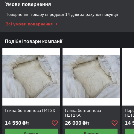
Умови повернення
Повернення товару впродовж 14 днів за рахунок покупця
Всі умови повернення
Подібні товари компанії
Глина бентонітова П4Т2К
Глина бентонітова
Поро
П1Т1КА
П1Т
14 550
26 000
14 
₴/т
₴/т
Купити
Купити