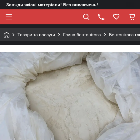
Завжди якісні матеріали! Без виключень!
Товари та послуги
Глина бентонітова
Бентонітова г