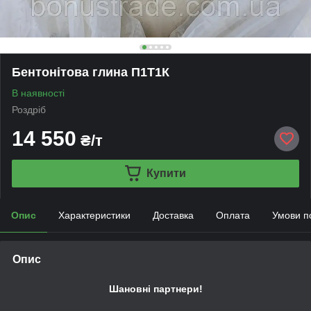
Бентонітова глина П1Т1К
В наявності
Роздріб
14 550
₴/т
Купити
Опис
Характеристики
Доставка
Оплата
Умови п
Опис
Шановні партнери!