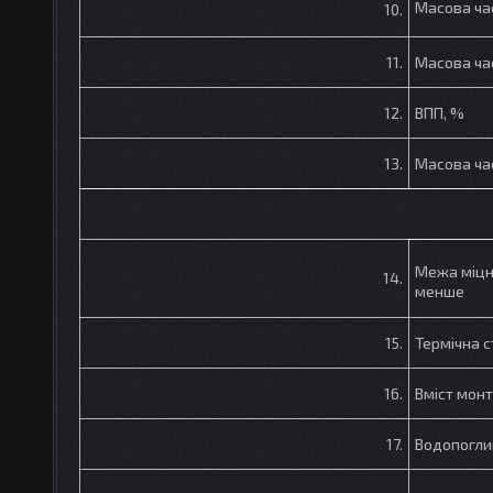
Масова ча
10.
11.
Масова ча
12.
ВПП, %
13.
Масова ча
Межа міцно
14.
менше
15.
Термічна с
16.
Вміст мон
17.
Водопогли