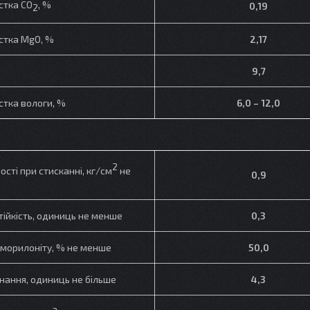
стка CO
, %
0,19
2
стка MgO, %
2,17
9,7
стка вологи, %
6,0 – 12,0
2
сті при стисканні, кг/см
не
0,9
тійкість, одиниць не менше
0,3
тморилоніту, % не менше
50,0
нання, одиниць не більше
4,3