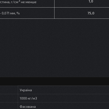
3
1,0
стина, г/см
не менше
– 0,071 мм, %
75,0
Україна
1000 кг/м3
Фасована