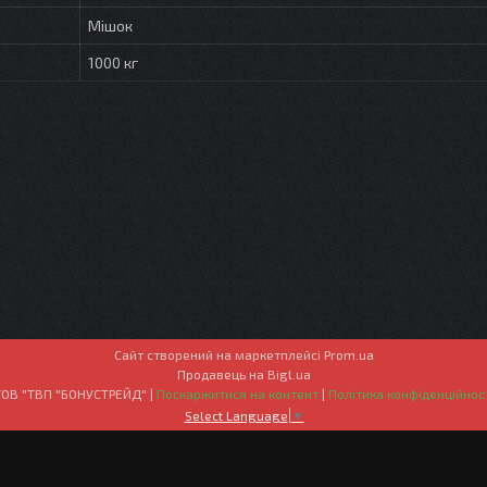
Мішок
1000 кг
Сайт створений на маркетплейсі
Prom.ua
Продавець на Bigl.ua
ТОВ "ТВП "БОНУСТРЕЙД" |
Поскаржитися на контент
|
Політика конфіденційнос
Select Language
▼