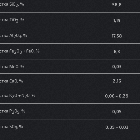
стка SiO
, %
58,
8
2
стка TiO
, %
1,14
2
стка Al
O
, %
17,58
2
3
стка Fe
O
+ FeO, %
6,3
2
3
стка MnO, %
0,03
стка CaO, %
2,16
стка K
O + N
O, %
0,06 – 0,29
2
2
стка P
O
, %
0,05
2
5
стка SO
, %
0,05 – 0,03
3