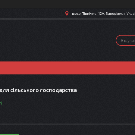
шосе Північне, 12А, Запоріжжя, Укра
для сільського господарства
і
т