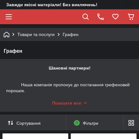
Завжди якісні матеріали! Без виключень!
Товари та послуги
Графен
Графен
Шановні партнери!
Наша компанія пропонує до постачання грефеновий
порошок.
Графеновий порошок складається з графітових
Показати все
нанопластин, які ми отримуємо методом механічного
розшарування графіту у воді.
Наша компанія пропонує такі види графену:
Сортування
0
Фільтри