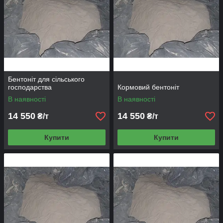
Бентоніт для сільського
господарства
Кормовий бентоніт
В наявності
В наявності
14 550
14 550
₴/т
₴/т
Купити
Купити