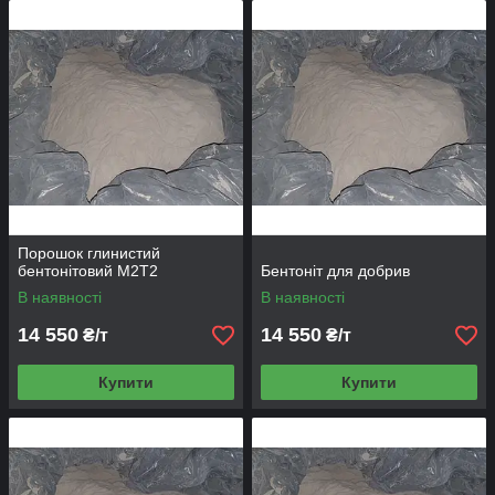
Порошок глинистий
бентонітовий М2Т2
Бентоніт для добрив
В наявності
В наявності
14 550
14 550
₴/т
₴/т
Купити
Купити