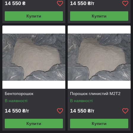
14 550
14 550
₴
₴/т
Купити
Купити
Бентопорошок
Порошок глинистий М2Т2
В наявності
В наявності
14 550
14 550
₴/т
₴/т
Купити
Купити