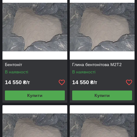
SiO
2
, %
2.
Масова частка
1,08
TiO, %
3.
Масова частка
14,03
Al
2
O
3
, %
4.
Масова частка
4,86
Fe
2
O
3
, %
Бентоніт
Глина бентонітова М2Т2
В наявності
В наявності
5.
Масова частка
1,12
CaO, %
14 550
14 550
₴/т
₴/т
6.
Масова частка
1,71
Купити
Купити
K
2
O + Nа
2
O, %
7.
Масова частка
0,13
SO
3
, %
8.
Масова частка
1,53