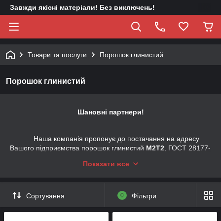
Завжди якісні матеріали! Без виключень!
Товари та послуги
Порошок глинистий
Порошок глинистий
Шановні партнери!
Наша компанія пропонує до постачання на адресу
Вашого підприємства порошок глинистий
М
2
Т
2
, ГОСТ 28177-
89, яка має такі фізико-хімічні показники:
Показати все
№
Наименованне
ГОСТ
Сортування
0
Фільтри
1.
Масова частка
68,85