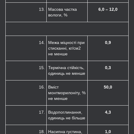
13.
Масова частка
6,0 – 12,0
вологи, %
14.
Межа міцності при
0,9
стисканні, кг/см
2
не менше
15.
Термічна стійкість,
0,3
одиниць не менше
16.
Вміст
50,0
монтморилоніту, %
не менше
17.
Водопоглинання,
4,3
одиниць не більше
18.
Насипна густина,
1,0