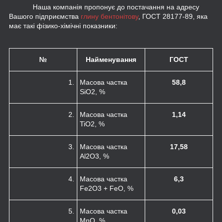
Наша компанія пропонує до постачання на адресу
Вашого підприємства
глину бентонітову
, ГОСТ 28177-89, яка
має такі фізико-хімічні показники:
№
Найменування
ГОСТ
1.
Масова частка
58,
8
SiO
2
, %
2.
Масова частка
1,14
TiO
2
, %
3.
Масова частка
17,58
Al
2
O
3
, %
4.
Масова частка
6,3
Fe
2
O
3
+ FeO, %
5.
Масова частка
0,03
MnO, %