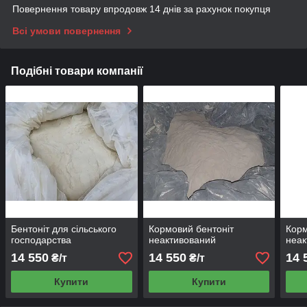
Повернення товару впродовж 14 днів за рахунок покупця
Всі умови повернення
Подібні товари компанії
Бентоніт для сільського
Кормовий бентоніт
Корм
господарства
неактивований
неак
14 550
14 550
14 
₴/т
₴/т
Купити
Купити