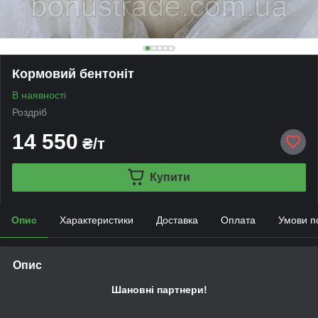
Кормовий бентоніт
В наявності
Роздріб
14 550
₴/т
Купити
Опис
Характеристики
Доставка
Оплата
Умови п
Опис
Шановні партнери!