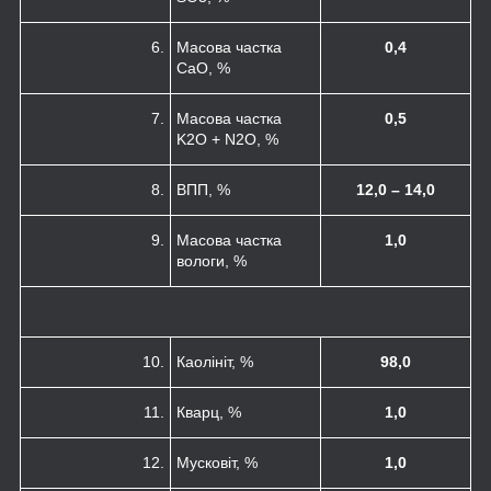
6.
Масова частка
0,4
CaO, %
7.
Масова частка
0,5
K
2
O + N
2
O, %
8.
ВПП, %
12,0 – 14,0
9.
Масова частка
1,0
вологи, %
10.
Каолініт, %
98,0
11.
Кварц, %
1,0
12.
Мусковіт, %
1,0