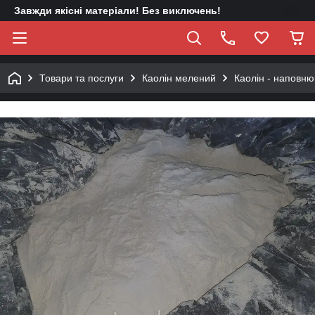
Завжди якісні матеріали! Без виключень!
Товари та послуги
Каолін мелений
Каолін - наповн