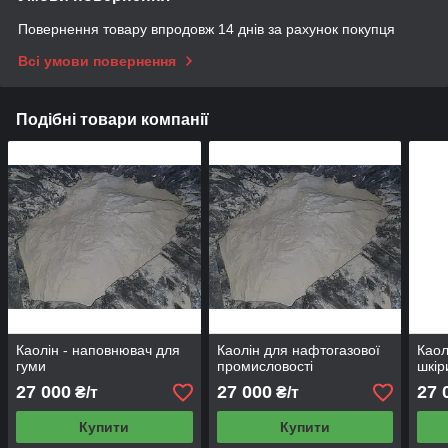
Повернення товару впродовж 14 днів за рахунок покупця
Всі умови повернення
Подібні товари компанії
Каолін - наповнювач для
Каолін для нафтогазової
Каол
гуми
промисловості
шкір
27 000
27 000
27 
₴/т
₴/т
Купити
Купити