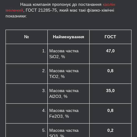
Наша компанія пропонує до постачання
каолін
мелений
, ГОСТ 21285-75, який має такі фізико-хімічні
показники:
№
Найменування
ГОСТ
1.
Масова частка
47,0
SiO
2
, %
2.
Масова частка
0,8
TiO
2
, %
3.
Масова частка
35,0
Al
2
O
3
, %
4.
Масова частка
0,8
Fe
2
O
3
, %
5.
Масова частка
0,2
SO
3
, %