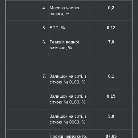
4.
Масова частка
0,2
вологи, %
5.
ВПП, %
0,12
6.
Реакція водної
7,0
витяжки, %
7.
Залишок на ситі, з
0,1
сіткою № 0160, %
Залишок на ситі, з
0,15
сіткою № 0100, %
Залишок на ситі, з
3,8
сіткою № 0063, %
Прохід через сито,
87,65