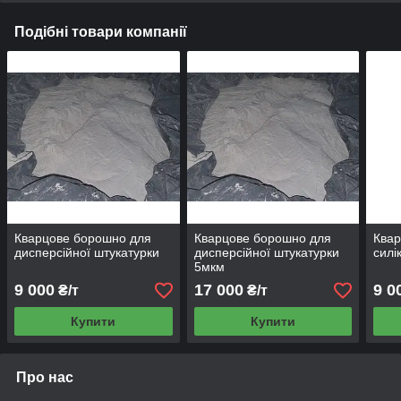
Подібні товари компанії
Кварцове борошно для
Кварцове борошно для
Квар
дисперсійної штукатурки
дисперсійної штукатурки
силі
5мкм
9 000
17 000
9 0
₴/т
₴/т
Купити
Купити
Про нас