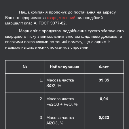
Наша компанія пропонує до постачання на адресу
Вашого підприємства
кварц мелений
пилоподібний –
маршаліт клас А, ГОСТ 9077-82.
Маршаліт є продуктом подрібнення сухого збагаченого
кварцового піску з мінімальним вмістом шкідливих домішок та
високими показниками по тонині помелу, що є одним із
найважливіших якісних показників сировини.
№
Найменування
Факт
1.
Масова частка
99,35
SiO
2
, %
2.
Масова частка
0,04
Fe
2
O
3
+ FeO, %
3.
Масова частка
0,023
Al
2
O
3
, %