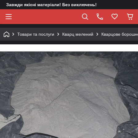
Завжди якісні матеріали! Без виключень!
Товари та послуги
Кварц мелений
Кварцове борошно