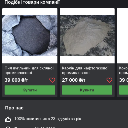
Подібні товари компанії
Пил вугільний для скляної
Каолін для нафтогазової
Кокс
промисловості
промисловості
пром
39 000
27 000
39 
₴/т
₴/т
Купити
Купити
Про нас
100% позитивних з 23 відгуків за рік