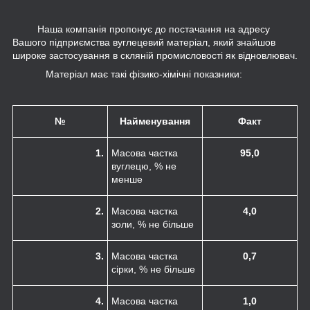
Наша компанія пропонує до постачання на адресу
Вашого підприємства вуглецевий матеріал, який знайшов
широке застосування в скляній промисловості як відновлювач.
Матеріал має такі фізико-хімічні показники:
№
Найменування
Факт
1.
Масова частка
95,0
вуглецю, % не
менше
2.
Масова частка
4,0
золи, % не більше
3.
Масова частка
0,7
сірки, % не більше
4.
Масова частка
1,0