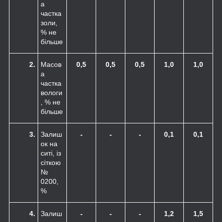
а
частка
золи,
% не
більше
2.
Масов
0,5
0,5
0,5
1,0
1,0
а
частка
вологи
, % не
більше
3.
Залиш
-
-
-
0,1
0,1
ок на
ситі, із
сіткою
№
0200,
%
4.
Залиш
-
-
-
1,2
1,5