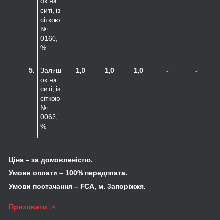
ок на
ситі, із
сіткою
№
0160,
%
5.
Залиш
1,0
1,0
1,0
-
-
ок на
ситі, із
сіткою
№
0063,
%
Ціна – за домовленістю.
Умови оплати – 100% передплата.
Умови постачання –
FCA
, м. Запоріжжя.
Приховати