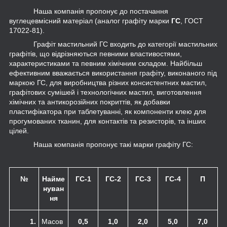
Наша компанія пропонує до постачання
вуглецевмісний матеріал (аналог графіту марки
ГС
, ГОСТ
17022-81).
Графіт мастильний ГС входить до категорії мастильних
графітів, що відрізняються певними властивостями,
характеристиками та певним хімічним складом. Найбільш
ефективним вважається використання графіту, виконаного під
маркою ГС, для виробництва різних консистентних мастил,
графітових сумішей і технологічних мастил, виготовлення
хімічних та антикорозійних покриттів, як добавки
пластифікатора при таблетуванні, як компоненти клею для
прогумованих тканин, для контактів та резисторів, та інших
цілей.
Наша компанія пропонує такі марки графіту ГС:
№
Найме
ГС-1
ГС-2
ГС-3
ГС-4
П
нуван
ня
1.
Масов
0,5
1,0
2,0
5,0
7,0