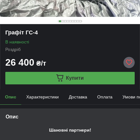
Графіт ГС-4
В наявності
Роздріб
26 400
₴/т
Купити
Опис
Характеристики
Доставка
Оплата
Умови п
Опис
Шановні партнери!