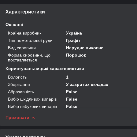
Характеристики
Основні
Країна виробник
Україна
Тип неметалевої руди
Графіт
Вид сировини
Нерудне викопне
Форма сировини, що
Порошок
поставляється
Користувальницькі характеристики
Вологість
1
Зберігання
У закритих складах
Абразивність
False
Вибір шкідливих випарів
False
Вибір вибухових випарів
False
Приховати