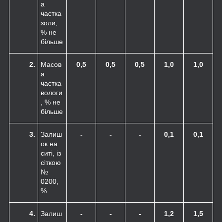
а
частка
золи,
% не
більше
2.
Масов
0,5
0,5
0,5
1,0
1,0
а
частка
вологи
, % не
більше
3.
Залиш
-
-
-
0,1
0,1
ок на
ситі, із
сіткою
№
0200,
%
4.
Залиш
-
-
-
1,2
1,5