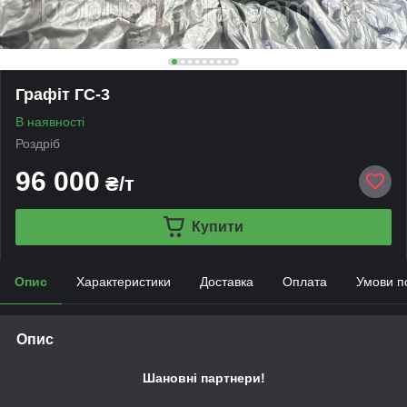
Графіт ГС-3
В наявності
Роздріб
96 000
₴/т
Купити
Опис
Характеристики
Доставка
Оплата
Умови п
Опис
Шановні партнери!