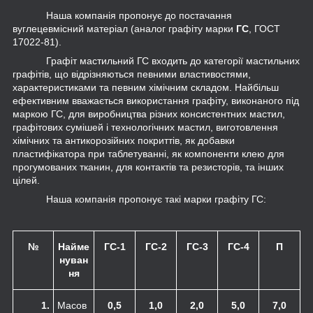
Наша компанія пропонує до постачання
вуглецевмісний матеріал (аналог графіту марки
ГС
, ГОСТ
17022-81).
Графіт мастильний ГС входить до категорії мастильних
графітів, що відрізняються певними властивостями,
характеристиками та певним хімічним складом. Найбільш
ефективним вважається використання графіту, виконаного під
маркою ГС, для виробництва різних консистентних мастил,
графітових сумішей і технологічних мастил, виготовлення
хімічних та антикорозійних покриттів, як добавки
пластифікатора при таблетуванні, як компоненти клею для
прогумованих тканин, для контактів та резисторів, та інших
цілей.
Наша компанія пропонує такі марки графіту ГС:
№
Найме
ГС-1
ГС-2
ГС-3
ГС-4
П
нуван
ня
1.
Масов
0,5
1,0
2,0
5,0
7,0