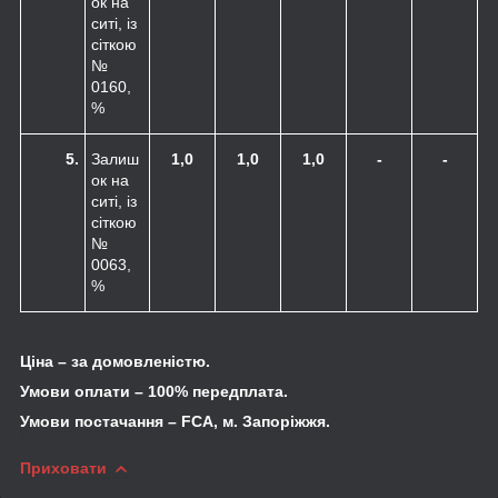
ок на
ситі, із
сіткою
№
0160,
%
5.
Залиш
1,0
1,0
1,0
-
-
ок на
ситі, із
сіткою
№
0063,
%
Ціна – за домовленістю.
Умови оплати – 100% передплата.
Умови постачання –
FCA
, м. Запоріжжя.
Приховати