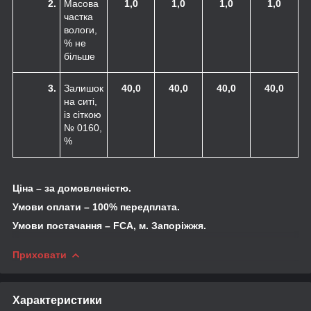
2.
Масова
1,0
1,0
1,0
1,0
частка
вологи,
% не
більше
3.
Залишок
40,0
40,0
40,0
40,0
на ситі,
із сіткою
№ 0160,
%
Ціна – за домовленістю.
Умови оплати – 100% передплата.
Умови постачання –
FCA
, м. Запоріжжя.
Приховати
Характеристики