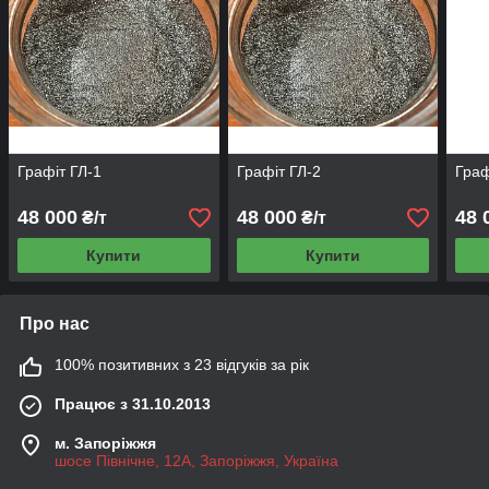
Графіт ГЛ-1
Графіт ГЛ-2
Граф
48 000
48 000
48 
₴/т
₴/т
Купити
Купити
Про нас
100% позитивних з 23 відгуків за рік
Працює з 31.10.2013
м. Запоріжжя
шосе Північне, 12А, Запоріжжя, Україна