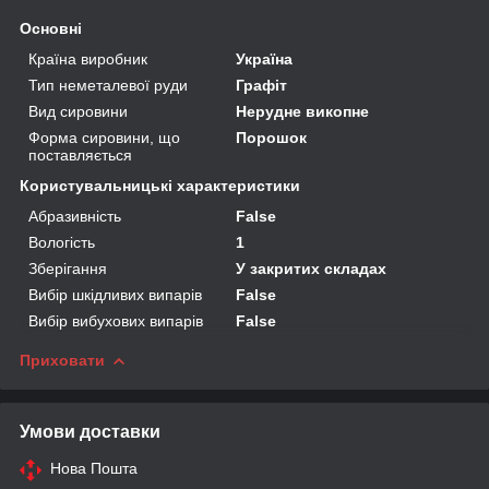
Основні
Країна виробник
Україна
Тип неметалевої руди
Графіт
Вид сировини
Нерудне викопне
Форма сировини, що
Порошок
поставляється
Користувальницькі характеристики
Абразивність
False
Вологість
1
Зберігання
У закритих складах
Вибір шкідливих випарів
False
Вибір вибухових випарів
False
Приховати
Умови доставки
Нова Пошта