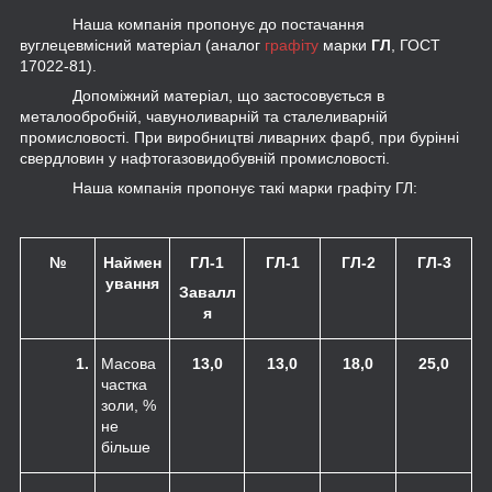
Наша компанія пропонує до постачання
вуглецевмісний матеріал (аналог
графіту
марки
ГЛ
, ГОСТ
17022-81).
Допоміжний матеріал, що застосовується в
металообробній, чавуноливарній та сталеливарній
промисловості. При виробництві ливарних фарб, при бурінні
свердловин у нафтогазовидобувній промисловості.
Наша компанія пропонує такі марки графіту ГЛ:
№
Наймен
ГЛ-1
ГЛ-1
ГЛ-2
ГЛ-3
ування
Завалл
я
1.
Масова
13,0
13,0
18,0
25,0
частка
золи, %
не
більше