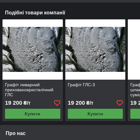
Подібні товари компанії
Графіт ливарний
Графіт ГЛС-3
Граф
прихованокристалічний
шла
ГЛС
сум
19 200
19 200
19 
₴/т
₴/т
Купити
Купити
Про нас