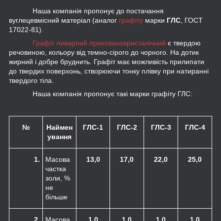
Наша компанія пропонує до постачання
вуглецевмісний матеріал (аналог
графіту
марки
ГЛС
, ГОСТ
17022-81).
Графіт ливарний прихованокристалічний
є твердою
речовиною, кольору від темно-сірого до чорного. На дотик
жирний і добре бруднить. Графіт має можливість прилипати
до твердих поверхонь, створюючи тонку плівку при натиранні
твердого тіла.
Наша компанія пропонує такі марки графіту ГЛС:
№
Наймен
ГЛС-1
ГЛС-2
ГЛС-3
ГЛС-4
ування
1.
Масова
13,0
17,0
22,0
25,0
частка
золи, %
не
більше
2.
Масова
1,0
1,0
1,0
1,0