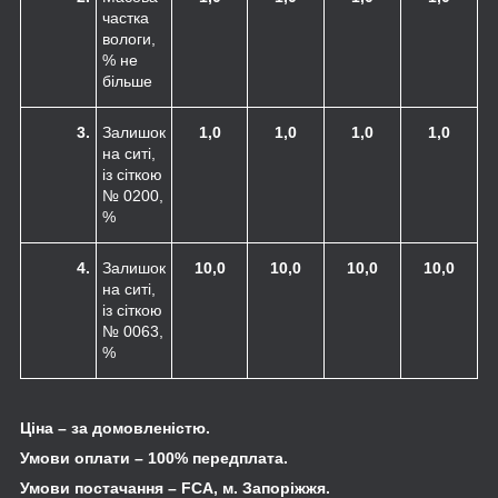
частка
вологи,
% не
більше
3.
Залишок
1,0
1,0
1,0
1,0
на ситі,
із сіткою
№ 0200,
%
4.
Залишок
10,0
10,0
10,0
10,0
на ситі,
із сіткою
№ 0063,
%
Ціна – за домовленістю.
Умови оплати – 100% передплата.
Умови постачання –
FCA
, м. Запоріжжя.