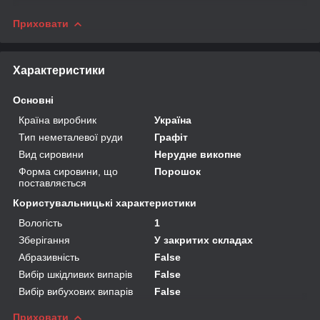
Приховати
Характеристики
Основні
Країна виробник
Україна
Тип неметалевої руди
Графіт
Вид сировини
Нерудне викопне
Форма сировини, що
Порошок
поставляється
Користувальницькі характеристики
Вологість
1
Зберігання
У закритих складах
Абразивність
False
Вибір шкідливих випарів
False
Вибір вибухових випарів
False
Приховати