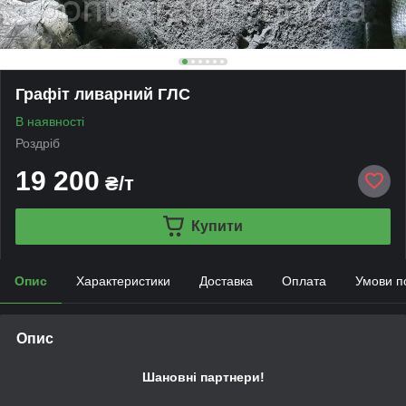
Графіт ливарний ГЛС
В наявності
Роздріб
19 200
₴/т
Купити
Опис
Характеристики
Доставка
Оплата
Умови п
Опис
Шановні партнери!