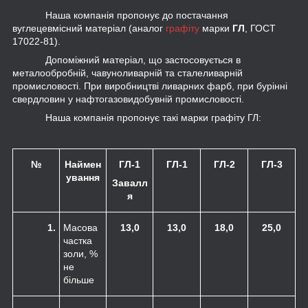
Наша компанія пропонує до постачання
вуглецевмісний матеріал (аналог
графіту
марки
ГЛ
, ГОСТ
17022-81).
Допоміжний матеріал, що застосовується в
металообробній, чавуноливарній та сталеливарній
промисловості. При виробництві ливарних фарб, при бурінні
свердловин у нафтогазовидобувній промисловості.
Наша компанія пропонує такі марки графіту ГЛ:
№
Наймен
ГЛ-1
ГЛ-1
ГЛ-2
ГЛ-3
ування
Завалл
я
1.
Масова
13,0
13,0
18,0
25,0
частка
золи, %
не
більше