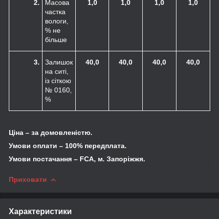
2.
Масова
1,0
1,0
1,0
1,0
частка
вологи,
% не
більше
3.
Залишок
40,0
40,0
40,0
40,0
на ситі,
із сіткою
№ 0160,
%
Ціна – за домовленістю.
Умови оплати – 100% передплата.
Умови постачання –
FCA
, м. Запоріжжя.
Приховати
Характеристики