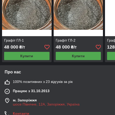
Графіт ГЛ-1
Графіт ГЛ-2
Граф
48 000
48 000
128
₴/т
₴/т
Купити
Купити
Про нас
100% позитивних з 23 відгуків за рік
Працює з 31.10.2013
м. Запоріжжя
шосе Північне, 12А, Запоріжжя, Україна
Контакти