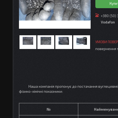
Купи
+380 (50)
Vodafon
повернення 
Наша компанія пропонує до постачання вуглецевмісний
фізико-хімічні показники:
№
Найменуван