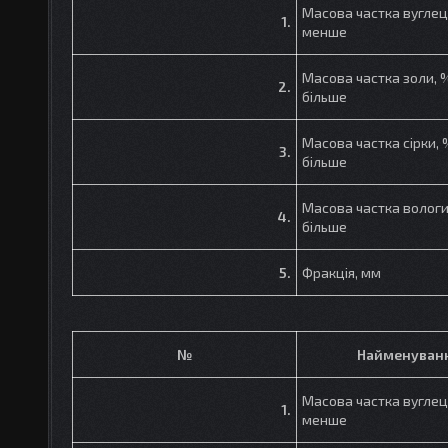
Масова частка вуглец
1.
менше
Масова частка золи, 
2.
більше
Масова частка сірки, 
3.
більше
Масова частка вологи
4.
більше
5.
Фракція, мм
№
Найменуван
Масова частка вуглец
1.
менше