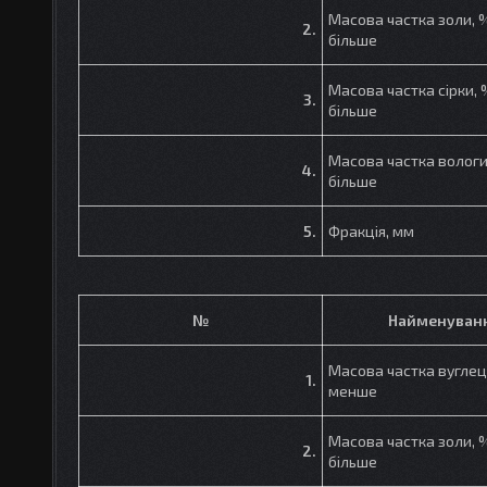
Масова частка золи, 
2.
більше
Масова частка сірки, 
3.
більше
Масова частка вологи
4.
більше
5.
Фракція, мм
№
Найменуван
Масова частка вуглец
1.
менше
Масова частка золи, 
2.
більше