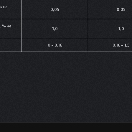
% не
0,05
0,05
, % не
1,0
1,0
0 – 0,16
0,16 – 1,5