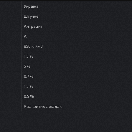
Україна
Штучне
Антрацит
А
850 кг/м3
1.5 %
5 %
0.7 %
1.5 %
0.5 %
У закритих складах