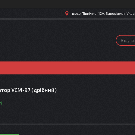
шосе Північне, 12А, Запоріжжя, Укра
тор УСМ-97 (дрібний)
і
т