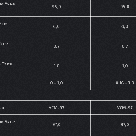
ю, % не
95,0
95,0
% не
4,0
4,0
% не
0,7
0,7
, % не
1,0
1,0
0 – 1,0
0,16 – 3,0
ня
УСМ-97
УСМ-97
ю, % не
97,0
97,0