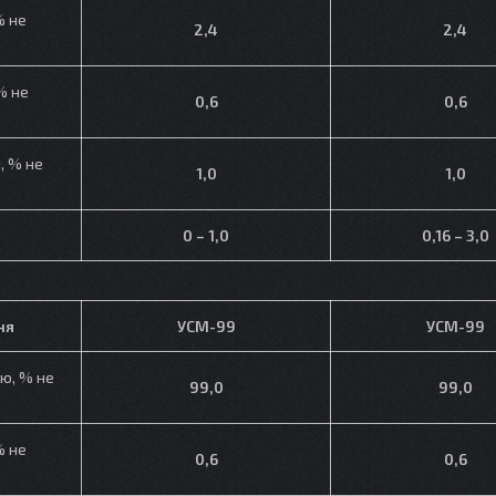
% не
2,4
2,4
% не
0,6
0,6
, % не
1,0
1,0
0 – 1,0
0,16 – 3,0
ня
УСМ-99
УСМ-99
ю, % не
99,0
99,0
% не
0,6
0,6