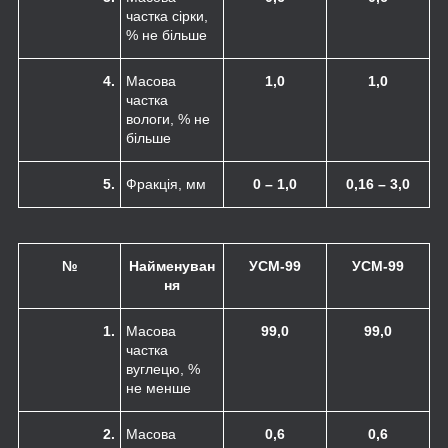
частка сірки,
% не більше
4.
Масова
1,0
1,0
частка
вологи, % не
більше
5.
Фракція, мм
0 – 1,0
0,16 – 3,0
№
Найменуван
УСМ-99
УСМ-99
ня
1.
Масова
99,0
99,0
частка
вуглецю, %
не менше
2.
Масова
0,6
0,6