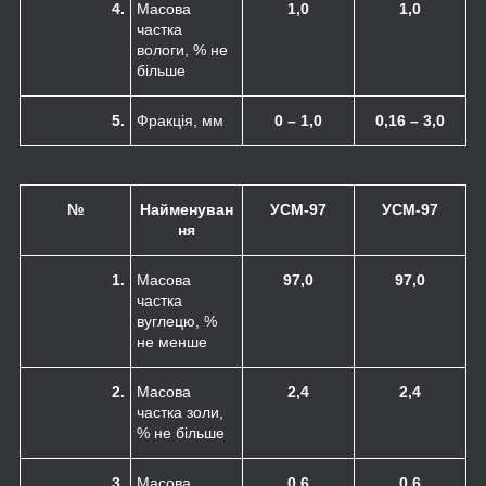
4.
Масова
1,0
1,0
частка
вологи, % не
більше
5.
Фракція, мм
0 – 1,0
0,16 – 3,0
№
Найменуван
УСМ-97
УСМ-97
ня
1.
Масова
97,0
97,0
частка
вуглецю, %
не менше
2.
Масова
2,4
2,4
частка золи,
% не більше
3.
Масова
0,6
0,6