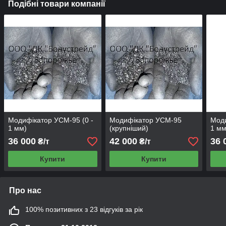
Подібні товари компанії
Модифікатор УСМ-95 (0 -
Модифікатор УСМ-95
Моди
1 мм)
(крупніший)
1 мм
36 000
42 000
36 
₴/т
₴/т
Купити
Купити
Про нас
100% позитивних з 23 відгуків за рік