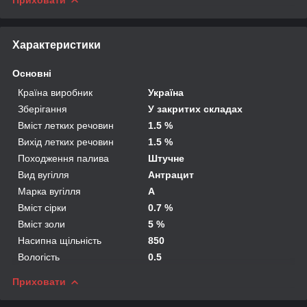
Характеристики
Основні
Країна виробник
Україна
Зберігання
У закритих складах
Вміст летких речовин
1.5 %
Вихід летких речовин
1.5 %
Походження палива
Штучне
Вид вугілля
Антрацит
Марка вугілля
А
Вміст сірки
0.7 %
Вміст золи
5 %
Насипна щільність
850
Вологість
0.5
Приховати