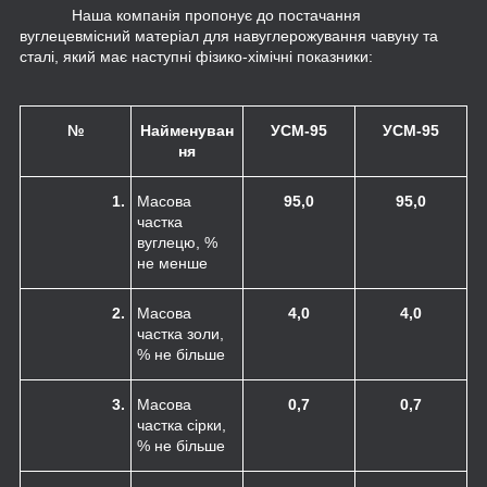
Наша компанія пропонує до постачання
вуглецевмісний матеріал для навуглерожування чавуну та
сталі, який має наступні фізико-хімічні показники:
№
Найменуван
УСМ-95
УСМ-95
ня
1.
Масова
95,0
95,0
частка
вуглецю, %
не менше
2.
Масова
4,0
4,0
частка золи,
% не більше
3.
Масова
0,7
0,7
частка сірки,
% не більше