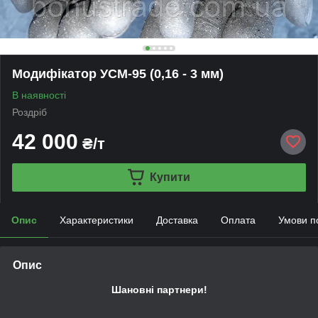
Модифікатор УСМ-95 (0,16 - 3 мм)
В наявності
Роздріб
42 000
₴/т
Купити
Опис
Характеристики
Доставка
Оплата
Умови п
Опис
Шановні партнери!