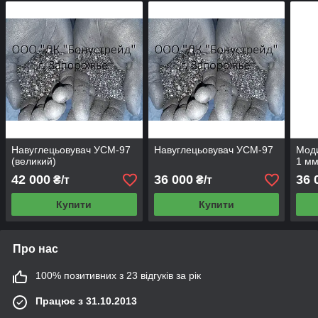
Навуглецьовувач УСМ-97
Навуглецьовувач УСМ-97
Моди
(великий)
1 мм
42 000
36 000
36 
₴/т
₴/т
Купити
Купити
Про нас
100% позитивних з 23 відгуків за рік
Працює з 31.10.2013