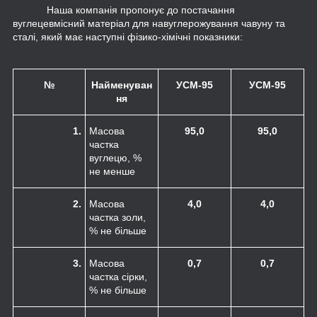
Наша компанія пропонує до постачання
вуглецевмісний матеріал для навуглерожування чавуну та
сталі, який має наступні фізико-хімічні показники:
№
Найменуван
УСМ-95
УСМ-95
ня
1.
Масова
95,0
95,0
частка
вуглецю, %
не менше
2.
Масова
4,0
4,0
частка золи,
% не більше
3.
Масова
0,7
0,7
частка сірки,
% не більше