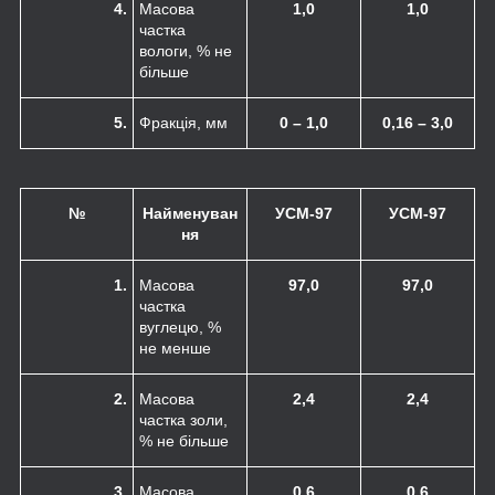
4.
Масова
1,0
1,0
частка
вологи, % не
більше
5.
Фракція, мм
0 – 1,0
0,16 – 3,0
№
Найменуван
УСМ-97
УСМ-97
ня
1.
Масова
97,0
97,0
частка
вуглецю, %
не менше
2.
Масова
2,4
2,4
частка золи,
% не більше
3.
Масова
0,6
0,6