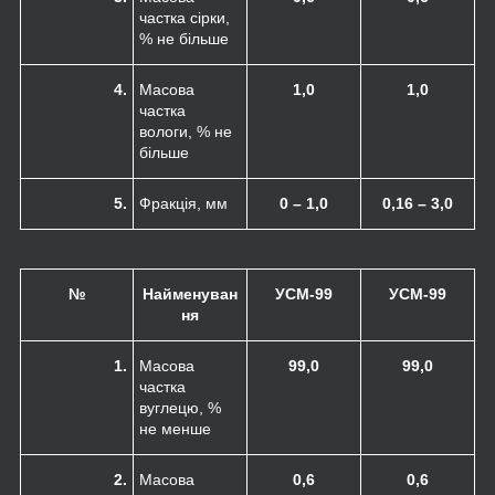
частка сірки,
% не більше
4.
Масова
1,0
1,0
частка
вологи, % не
більше
5.
Фракція, мм
0 – 1,0
0,16 – 3,0
№
Найменуван
УСМ-99
УСМ-99
ня
1.
Масова
99,0
99,0
частка
вуглецю, %
не менше
2.
Масова
0,6
0,6