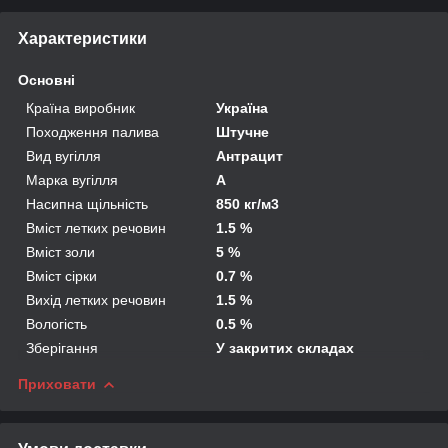
Характеристики
Основні
Країна виробник
Україна
Походження палива
Штучне
Вид вугілля
Антрацит
Марка вугілля
А
Насипна щільність
850 кг/м3
Вміст летких речовин
1.5 %
Вміст золи
5 %
Вміст сірки
0.7 %
Вихід летких речовин
1.5 %
Вологість
0.5 %
Зберігання
У закритих складах
Приховати