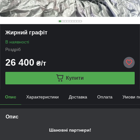
Жирний графіт
В наявності
Роздріб
26 400
₴/т
Купити
Опис
Характеристики
Доставка
Оплата
Умови п
Опис
Шановні партнери!