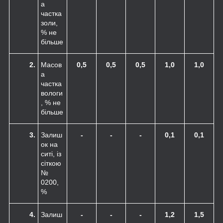
а
частка
золи,
% не
більше
2.
Масов
0,5
0,5
0,5
1,0
1,0
а
частка
вологи
, % не
більше
3.
Залиш
-
-
-
0,1
0,1
ок на
ситі, із
сіткою
№
0200,
%
4.
Залиш
-
-
-
1,2
1,5