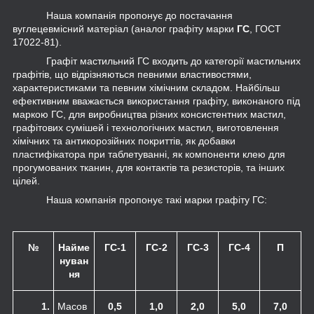
Наша компанія пропонує до постачання
вуглецевмісний матеріал (аналог графіту марки
ГС
, ГОСТ
17022-81).
Графіт мастильний ГС входить до категорії мастильних
графітів, що відрізняються певними властивостями,
характеристиками та певним хімічним складом. Найбільш
ефективним вважається використання графіту, виконаного під
маркою ГС, для виробництва різних консистентних мастил,
графітових сумішей і технологічних мастил, виготовлення
хімічних та антикорозійних покриттів, як добавки
пластифікатора при таблетуванні, як компоненти клею для
прогумованих тканин, для контактів та резисторів, та інших
цілей.
Наша компанія пропонує такі марки графіту ГС:
№
Найме
ГС-1
ГС-2
ГС-3
ГС-4
П
нуван
ня
1.
Масов
0,5
1,0
2,0
5,0
7,0