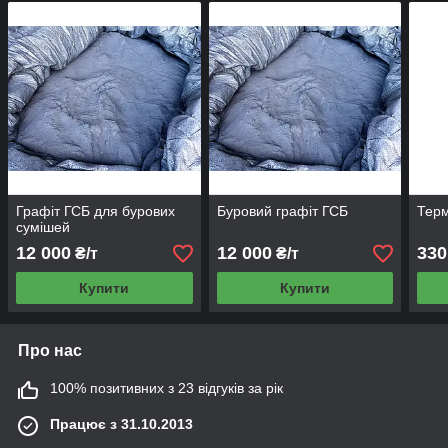
Графіт ГСБ для бурових
Буровий графіт ГСБ
Терм
сумішей
12 000
12 000
330
₴/т
₴/т
Купити
Купити
Про нас
100% позитивних з 23 відгуків за рік
Працює з 31.10.2013