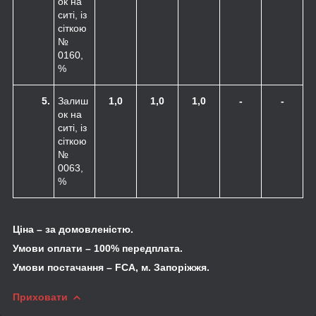
ок на
ситі, із
сіткою
№
0160,
%
5.
Залиш
1,0
1,0
1,0
-
-
ок на
ситі, із
сіткою
№
0063,
%
Ціна – за домовленістю.
Умови оплати – 100% передплата.
Умови постачання –
FCA
, м. Запоріжжя.
Приховати