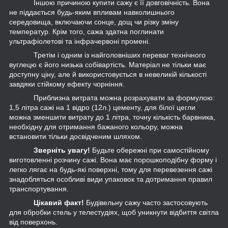
Іншою причиною купити сажу є її довговічність. Вона
не піддається будь-яким впливам навколишнього
середовища, включаючи сонце, дощ чи різку зміну
температур. Крім того, сажа здатна поглинати
ультрафіолетові та інфрачервоні промені.
Третім і одним із найголовніших переваг технічного
вуглецю є його низька собівартість. Матеріал не тільки має
доступну ціну, але й використовується в невеликій кількості
завдяки стійкому ефекту чорніння.
Приблизна витрата можна розрахувати за формулою:
1,5 літра сажі на 1 відро (12л.) цементу, для білої цегли
можна зменшити витрату до 1 літра, точну кількість барвника,
необхідну для отримання бажаного кольору, можна
встановити тільки досвідченим шляхом.
Зверніть увагу!
Будьте обережні при самостійному
виготовленні розчину сажі. Вона має порошкоподібну форму і
легко лягає на будь-які поверхні, тому для перевезення сажі
знадобляться особливі види упаковок та дотримання правил
транспортування.
Цікавий факт!
Будівельну сажу часто застосовують
для обробки стель у телестудіях, щоб уникнути відбиття світла
від поверхонь.