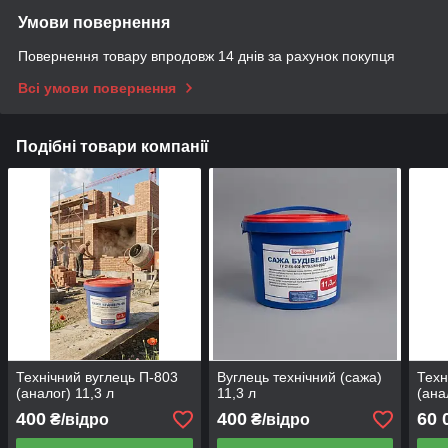
Умови повернення
Повернення товару впродовж 14 днів за рахунок покупця
Всі умови повернення
Подібні товари компанії
Технічний вуглець П-803
Вуглець технічний (сажа)
Техн
(аналог) 11,3 л
11,3 л
(ана
400
400
60 
₴/відро
₴/відро