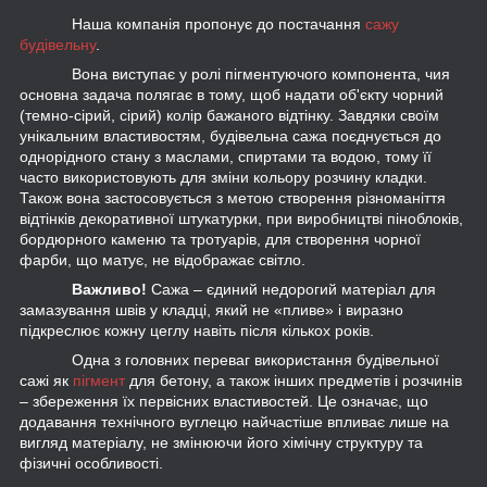
Наша компанія пропонує до постачання
сажу
будівельну
.
Вона виступає у ролі пігментуючого компонента, чия
основна задача полягає в тому, щоб надати об'єкту чорний
(темно-сірий, сірий) колір бажаного відтінку. Завдяки своїм
унікальним властивостям, будівельна сажа поєднується до
однорідного стану з маслами, спиртами та водою, тому її
часто використовують для зміни кольору розчину кладки.
Також вона застосовується з метою створення різноманіття
відтінків декоративної штукатурки, при виробництві піноблоків,
бордюрного каменю та тротуарів, для створення чорної
фарби, що матує, не відображає світло.
Важливо!
Сажа – єдиний недорогий матеріал для
замазування швів у кладці, який не «пливе» і виразно
підкреслює кожну цеглу навіть після кількох років.
Одна з головних переваг використання будівельної
сажі як
пігмент
для бетону, а також інших предметів і розчинів
– збереження їх первісних властивостей. Це означає, що
додавання технічного вуглецю найчастіше впливає лише на
вигляд матеріалу, не змінюючи його хімічну структуру та
фізичні особливості.