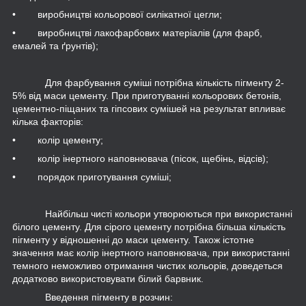
• виробництві кольорової силікатної цегли;
• виробництві лакофарбових матеріалів (для фарб,
емалей та ґрунтів);
Для фарбування суміші потрібна кількість пігменту 2-
5% від маси цементу. При приготуванні кольорових бетонів,
цементно-піщаних та гіпсових сумішей на результат впливає
кілька факторів:
• колір цементу;
• колір інертного наповнювача (пісок, щебінь, відсів);
• порядок приготування суміші;
Найбільш чисті кольори утворюються при використанні
білого цементу. Для сірого цементу потрібна більша кількість
пігменту у відношенні до маси цементу. Також істотне
значення має колір інертного наповнювача, при використанні
темного неможливо отримання чистих кольорів, доведеться
додатково використовувати білий барвник.
Введення пігменту в розчин: