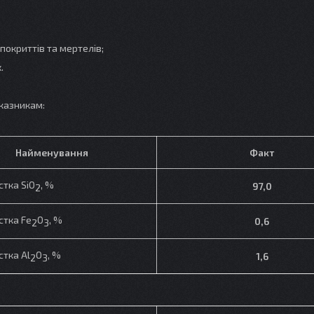
окриттів та мертелів;
.
казникам:
Найменування
Факт
стка SiO
, %
97,0
2
стка Fe
O
, %
0,6
2
3
стка Al
O
, %
1,6
2
3