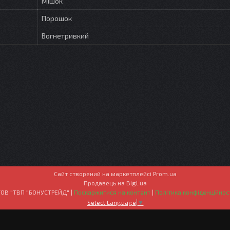
Мішок
Порошок
Вогнетривкий
Сайт створений на маркетплейсі
Prom.ua
Продавець на Bigl.ua
ТОВ "ТВП "БОНУСТРЕЙД" |
Поскаржитися на контент
|
Політика конфіденційнос
Select Language
▼