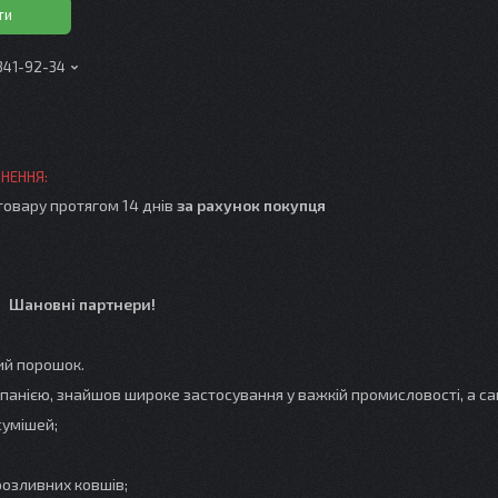
ти
 341-92-34
товару протягом 14 днів
за рахунок покупця
Шановні партнери!
ий порошок.
єю, знайшов широке застосування у важкій промисловості, а са
умішей;
зливних ковшів;