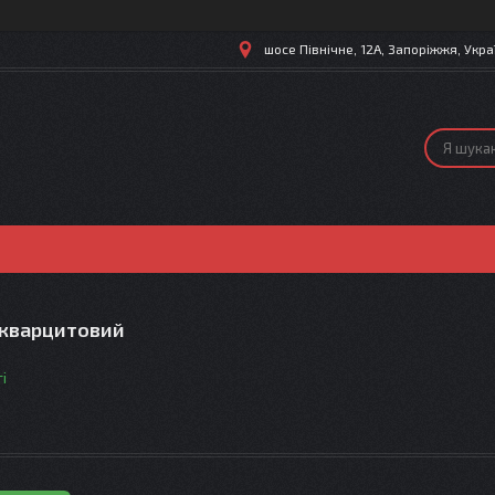
шосе Північне, 12А, Запоріжжя, Укра
кварцитовий
і