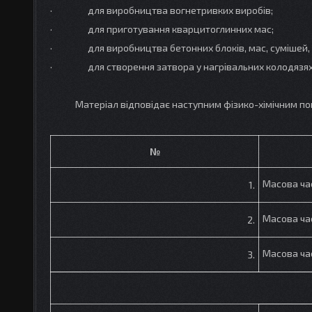
· для виробництва вогнетривких виробів;
· для приготування кварцитоглинних мас;
· для виробництва бетонних блоків, мас, сумішей, п
· для створення затвора у нагрівальних колодязях
Матеріал відповідає наступним фізико-хімічним по
№
Масова ча
1.
Масова ча
2.
Масова ча
3.