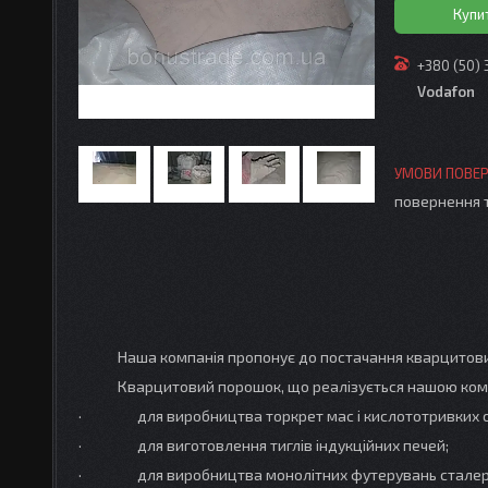
Купи
+380 (50)
Vodafon
повернення 
Наша компанія пропонує до постачання кварцитов
Кварцитовий порошок, що реалізується нашою компані
· для виробництва торкрет мас і кислототривких с
· для виготовлення тиглів індукційних печей;
· для виробництва монолітних футерувань сталеро