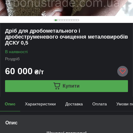
Дріб для дробометального і
дробеструменевого очищення металовиробів
ДСКУ 0,5
В наявності
Роздріб
60 000
₴/т
Купити
Опис
Характеристики
Доставка
Оплата
Умови п
Опис
Шановні партнери!