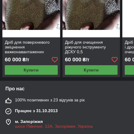
Дріб для поверхневого
Дріб для очищення
Дріб
зміцнення
ріжучого інструменту
і др
важконавантажених
ДСКУ 0,5
очищ
деталей ДСКУ 0,5
ДСКУ
60 000
60 000
60 
₴/т
₴/т
Купити
Купити
Про нас
100% позитивних з 23 відгуків за рік
Працює з 31.10.2013
м. Запоріжжя
шосе Північне, 12А, Запоріжжя, Україна