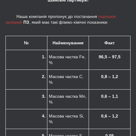
Наша компанія пропонує до постачання
порошок
залізний
ПЗ
, який має такі фізико-хімічні показники:
№
Найменування
Факт
1.
Масова частка Fe,
96,5 – 97,5
%
2.
Масова частка C,
0,8 – 1,2
%
3.
Масова частка Mn,
0,6 – 1,1
%
4.
Масова частка Si,
0,6 – 1,2
%
5.
Масова частка S,
0,05