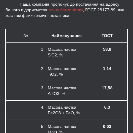
Наша компанія пропонує до постачання на адресу
Вашого підприємства
глину бентонітову
, ГОСТ 28177-89, яка
має такі фізико-хімічні показники:
№
Найменування
ГОСТ
1.
Масова частка
58,
8
SiO
2
, %
2.
Масова частка
1,14
TiO
2
, %
3.
Масова частка
17,58
Al
2
O
3
, %
4.
Масова частка
6,3
Fe
2
O
3
+ FeO, %
5.
Масова частка
0,03
MnO, %