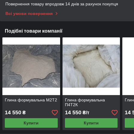
Повернення товару впродовж 14 днів за рахунок покупця
Всі умови повернення
Подібні товари компанії
Глина формувальна М2Т2
Глина формувальна
Гли
П4Т2К
14 550
14 550
14 
₴
₴/т
Купити
Купити