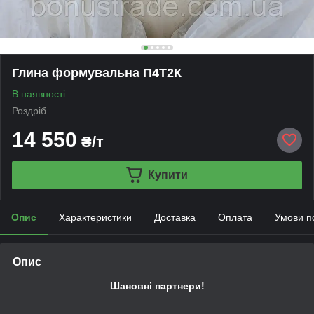
Глина формувальна П4Т2К
В наявності
Роздріб
14 550
₴/т
Купити
Опис
Характеристики
Доставка
Оплата
Умови п
Опис
Шановні партнери!