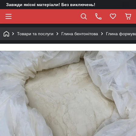
Завжди якісні матеріали! Без виключень!
Товари та послуги
Глина бентонітова
Глина формув