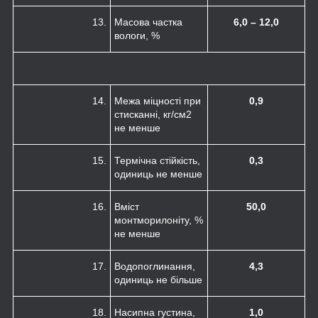
13.
Масова частка
6,0 – 12,0
вологи, %
14.
Межа міцності при
0,9
стисканні, кг/см
2
не менше
15.
Термічна стійкість,
0,3
одиниць не менше
16.
Вміст
50,0
монтморилоніту, %
не менше
17.
Водопоглинання,
4,3
одиниць не більше
18.
Насипна густина,
1,0