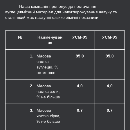
Наша компанія пропонує до постачання
вуглецевмісний матеріал для навуглерожування чавуну та
сталі, який має наступні фізико-хімічні показники:
№
Найменуван
УСМ-95
УСМ-95
ня
1.
Масова
95,0
95,0
частка
вуглецю, %
не менше
2.
Масова
4,0
4,0
частка золи,
% не більше
3.
Масова
0,7
0,7
частка сірки,
% не більше