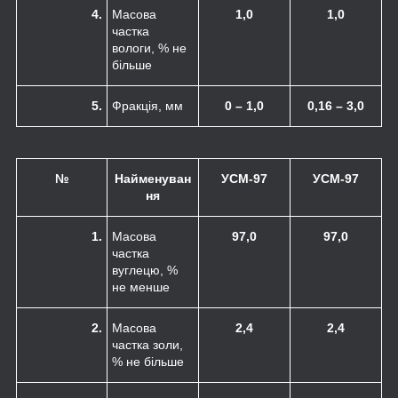
4.
Масова
1,0
1,0
частка
вологи, % не
більше
5.
Фракція, мм
0 – 1,0
0,16 – 3,0
№
Найменуван
УСМ-97
УСМ-97
ня
1.
Масова
97,0
97,0
частка
вуглецю, %
не менше
2.
Масова
2,4
2,4
частка золи,
% не більше