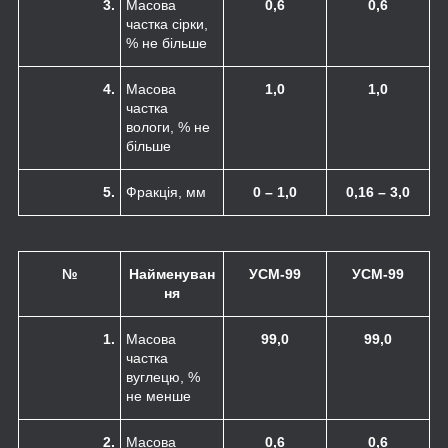
3.
Масова
0,6
0,6
частка сірки,
% не більше
4.
Масова
1,0
1,0
частка
вологи, % не
більше
5.
Фракція, мм
0 – 1,0
0,16 – 3,0
№
Найменуван
УСМ-99
УСМ-99
ня
1.
Масова
99,0
99,0
частка
вуглецю, %
не менше
2.
Масова
0,6
0,6