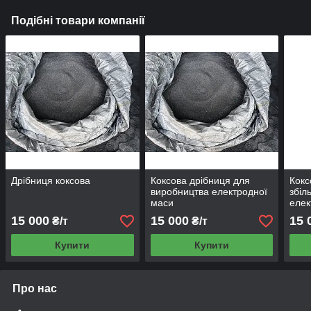
Подібні товари компанії
Дрібниця коксова
Коксова дрібниця для
Кокс
виробництва електродної
збіл
маси
елек
15 000
15 000
15 
₴/т
₴/т
Купити
Купити
Про нас