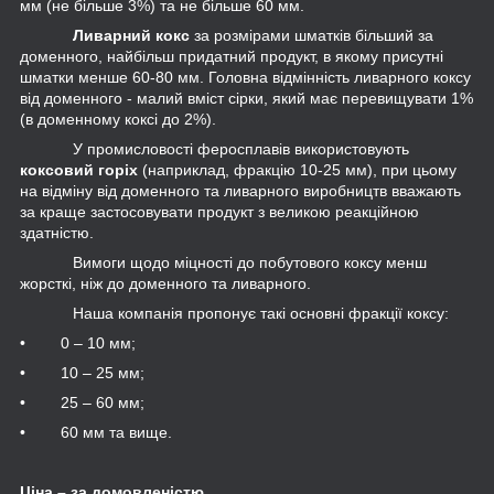
мм (не більше 3%) та не більше 60 мм.
Ливарний кокс
за розмірами шматків більший за
доменного, найбільш придатний продукт, в якому присутні
шматки менше 60-80 мм. Головна відмінність ливарного коксу
від доменного - малий вміст сірки, який має перевищувати 1%
(в доменному коксі до 2%).
У промисловості феросплавів використовують
коксовий горіх
(наприклад, фракцію 10-25 мм), при цьому
на відміну від доменного та ливарного виробництв вважають
за краще застосовувати продукт з великою реакційною
здатністю.
Вимоги щодо міцності до побутового коксу менш
жорсткі, ніж до доменного та ливарного.
Наша компанія пропонує такі основні фракції коксу:
• 0 – 10 мм;
• 10 – 25 мм;
• 25 – 60 мм;
• 60 мм та вище.
Ціна – за домовленістю.