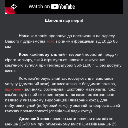
Шановні партнери!
Наша компанія пропонує до постачання на адресу
Вашого підприємства
кокс
з різними фракціями від 10 до 85
мм.
Кокс кам'яновугільний
- твердий пористий продукт
сірого кольору, який отримується шляхом коксування
кам'яного вугілля при температурах 950-1100 ° С без доступу
кисню.
Кокс кам'яновугільний застосовують для виплавки
чавуну (доменний кокс), як високоякісне бездимне паливо,
відновник
залізняку, розпушувач шихтових матеріалів. Кокс
кам'яновугільний використовують так само, як ваграночне
паливо у ливарному виробництві (ливарний кокс), для
побутових цілей (побутовий кокс), у хімічній та феросплавній
галузях промисловості (спеціальні види коксу).
Доменний кокс
повинен мати розміри шматків не
менше 25-30 мм при обмеженому вмісті шматків менше 25