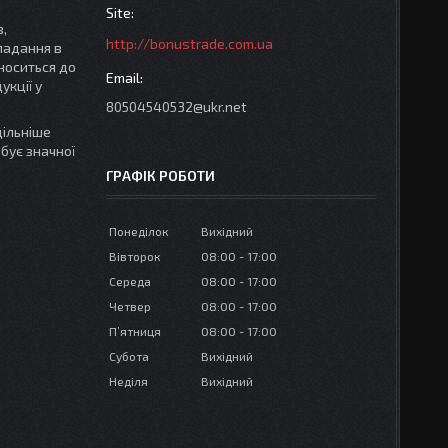
,
http://bonustrade.com.ua
падання в
носиться до
укції у
80504540532@ukr.net
цільніше
бує значної
ГРАФІК РОБОТИ
Понеділок
Вихідний
Вівторок
08:00
17:00
Середа
08:00
17:00
Четвер
08:00
17:00
Пʼятниця
08:00
17:00
Субота
Вихідний
Неділя
Вихідний