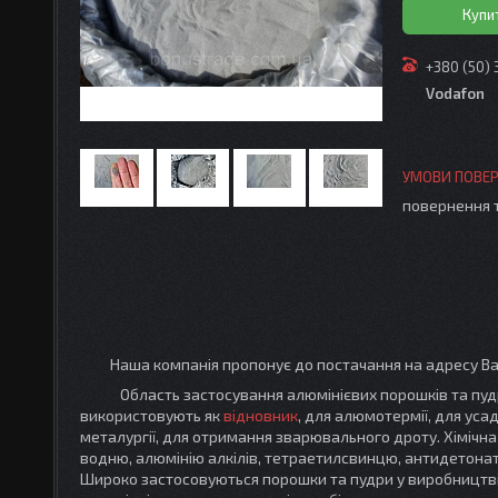
Купи
+380 (50)
Vodafon
повернення 
Наша компанія пропонує до постачання на адресу В
Область застосування алюмінієвих порошків та пудр 
використовують як
відновник
, для алюмотермії, для уса
металургії, для отримання зварювального дроту. Хімічн
водню, алюмінію алкілів, тетраетилсвинцю, антидетона
Широко застосовуються порошки та пудри у виробництві