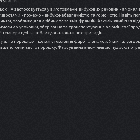
есування.
ПА застосовується у виготовленні вибухових речовин - амоналів
стивостями - пожежо - вибухонебезпечністю та горючістю. Навіть по
ям, особливо для дрібних порошків фракцій. Алюмінієвий пил від
имоги до упаковки, зберігання та транспортування алюмінієвої прод
ій температурі та поблизу опалювальних приладів.
ї в порошках - це виготовлення фарб та емалей. У цій галузі до
шевше алюмінієвого порошку. Фарбування алюмінієвою пудрою потре