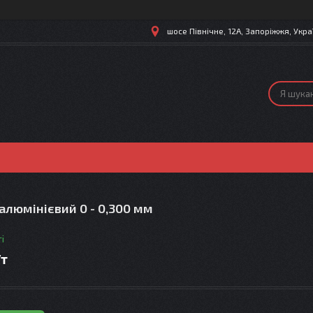
шосе Північне, 12А, Запоріжжя, Укра
люмінієвий 0 - 0,300 мм
і
/т