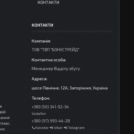
КОНТАКТИ
КОНТАКТИ
ТОВ "ТВП "БОНУСТРЕЙД"
Менеджер Відділу збуту
шосе Північне, 12А, Запоріжжя, Україна
е
+380 (50) 341-92-34
вій
Vodafon
жання
+380 (97) 993-44-28
тмас.
📞Kyivstar 📲 Viber 📲 Telegram
чих