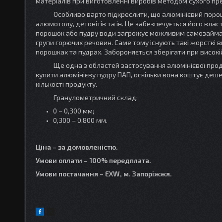
матеріалів при виготовленні виробів методом сухого пр
Особливо варто підкреслити, що алюмінієвий порошок 
алюмотолу, детонітів та ін. Це забезпечується його вла
порошок або пудру води загрожує можливим самозайманн
групи горючих речовин. Саме тому існують такі жорсткі в
порошках та пудрах. Забороняється зберігати при висок
Ще одна з областей застосування алюмінієвої продукці
купити алюмінієву пудру ПАП, оскільки вона коштує де
кількості продукту.
Гранулометричний склад:
0 – 0,300 мм;
0,300 – 0,800 мм.
Ціна – за домовленістю.
Умови оплати – 100% передплата.
Умови постачання – EXW, м. Запоріжжя.