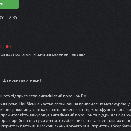
ти
 341-92-34
товару протягом 14 днів
за рахунок покупця
Шановні партнери!
ашого підприємства алюмінієвий порошок ПА.
широка. Найбільша частка споживання припадає на металургію, д
дкових раковин у злитках, для напилення та термодифузії в порошко
а промисловість закуповує алюмінієвий порошок та пудри для одер
тора, виробництва гуми для автомобільних шин та спеціальних плас
 пористих бетонів, високощільних вогнетривів, пористих абсорбую