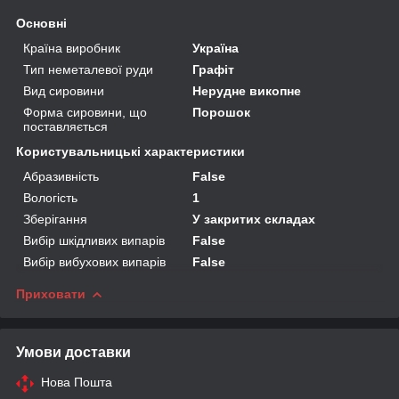
Основні
Країна виробник
Україна
Тип неметалевої руди
Графіт
Вид сировини
Нерудне викопне
Форма сировини, що
Порошок
поставляється
Користувальницькі характеристики
Абразивність
False
Вологість
1
Зберігання
У закритих складах
Вибір шкідливих випарів
False
Вибір вибухових випарів
False
Приховати
Умови доставки
Нова Пошта