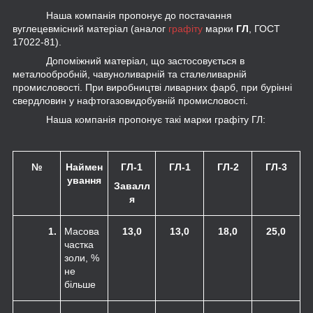
Наша компанія пропонує до постачання
вуглецевмісний матеріал (аналог
графіту
марки
ГЛ
, ГОСТ
17022-81).
Допоміжний матеріал, що застосовується в
металообробній, чавуноливарній та сталеливарній
промисловості. При виробництві ливарних фарб, при бурінні
свердловин у нафтогазовидобувній промисловості.
Наша компанія пропонує такі марки графіту ГЛ:
№
Наймен
ГЛ-1
ГЛ-1
ГЛ-2
ГЛ-3
ування
Завалл
я
1.
Масова
13,0
13,0
18,0
25,0
частка
золи, %
не
більше