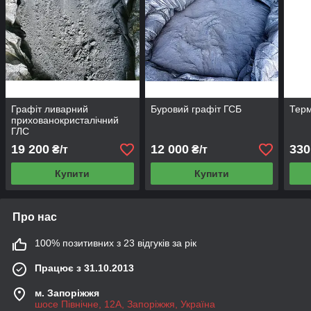
Графіт ливарний
Буровий графіт ГСБ
Терм
прихованокристалічний
ГЛС
19 200
12 000
330
₴/т
₴/т
Купити
Купити
Про нас
100% позитивних з 23 відгуків за рік
Працює з 31.10.2013
м. Запоріжжя
шосе Північне, 12А, Запоріжжя, Україна