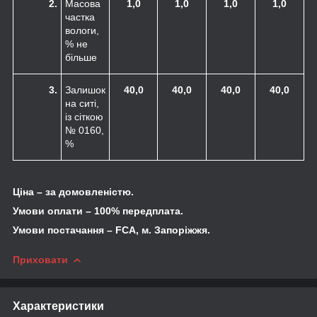
2.
Масова
1,0
1,0
1,0
1,0
частка
вологи,
% не
більше
3.
Залишок
40,0
40,0
40,0
40,0
на ситі,
із сіткою
№ 0160,
%
Ціна – за домовленістю.
Умови оплати – 100% передплата.
Умови постачання –
FCA
, м. Запоріжжя.
Приховати
Характеристики