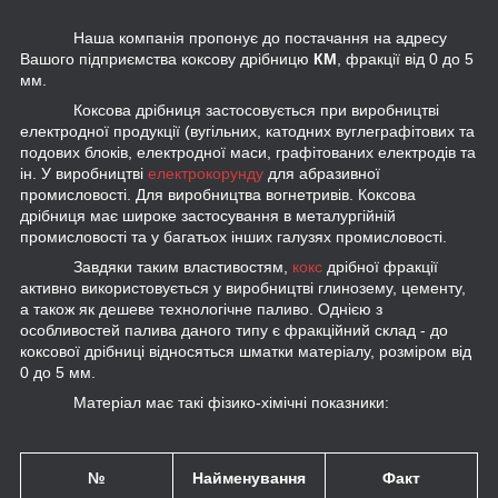
Наша компанія пропонує до постачання на адресу
Вашого підприємства коксову дрібницю
КМ
, фракції від 0 до 5
мм.
Коксова дрібниця застосовується при виробництві
електродної продукції (вугільних, катодних вуглеграфітових та
подових блоків, електродної маси, графітованих електродів та
ін. У виробництві
електрокорунду
для абразивної
промисловості. Для виробництва вогнетривів. Коксова
дрібниця має широке застосування в металургійній
промисловості та у багатьох інших галузях промисловості.
Завдяки таким властивостям,
кокс
дрібної фракції
активно використовується у виробництві глинозему, цементу,
а також як дешеве технологічне паливо. Однією з
особливостей палива даного типу є фракційний склад - до
коксової дрібниці відносяться шматки матеріалу, розміром від
0 до 5 мм.
Матеріал має такі фізико-хімічні показники:
№
Найменування
Факт