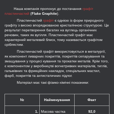
Наша компанія пропонує до постачання
графіт
пластинчастий
(
Flake Graphite
).
Пластинчастий
графіт
є однією із форм природного
графіту з високо впорядкованою кристалічною структурою. Це
результат перетворення багатих на вуглець органічних
речовин, таких як вугілля. Пластинчастий графіт має
характерний металевий блиск, тому називається графітом
сріблястим.
Пластинчастий графіт використовується в металургії,
як компонент ливарних покриттів, покриттів сепарування та
змащування у процесі кування та прокатки металів. Крім того,
є компонентом у виробництві вогнетривких матеріалів, тиглів,
гальмівних та фрикційних накладок, спеціальних мастил,
фарб, покриттів та антистатичних підлог.
Матеріал має такі фізико-хімічні показники:
№
Найменування
Факт
1.
Масова частка
92,0