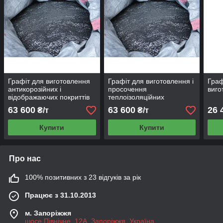
Графіт для виготовлення
Графіт для виготовлення і
Граф
антикорозійних і
просочення
виго
відображаючих покриттів
теплоізоляційних
матеріалів
63 600
63 600
26 
₴/т
₴/т
Купити
Купити
Про нас
100% позитивних з 23 відгуків за рік
Працює з 31.10.2013
м. Запоріжжя
шосе Північне, 12А, Запоріжжя, Україна