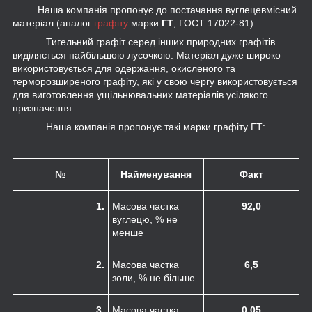
Наша компанія пропонує до постачання вуглецевмісний
матеріал (аналог
графіту
марки
ГТ
, ГОСТ 17022-81).
Тигельний графіт серед інших природних графітів
виділяється найбільшою лусочкою. Матеріал дуже широко
використовується для одержання, окисленого та
терморозширеного графіту, які у свою чергу використовується
для виготовлення ущільнювальних матеріалів усілякого
призначення.
Наша компанія пропонує такі марки графіту ГТ:
№
Найменування
Факт
1.
Масова частка
92,0
вуглецю, % не
менше
2.
Масова частка
6,5
золи, % не більше
3.
Масова частка
0,05