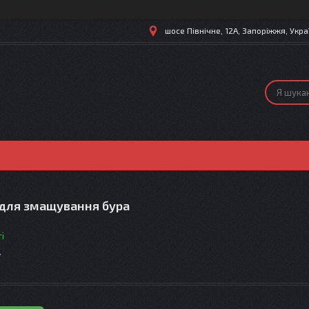
шосе Північне, 12А, Запоріжжя, Укра
 для змащування бура
і
т