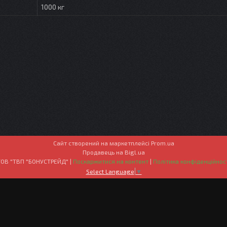
1000 кг
Сайт створений на маркетплейсі
Prom.ua
Продавець на Bigl.ua
ТОВ "ТВП "БОНУСТРЕЙД" |
Поскаржитися на контент
|
Політика конфіденційнос
Select Language
▼