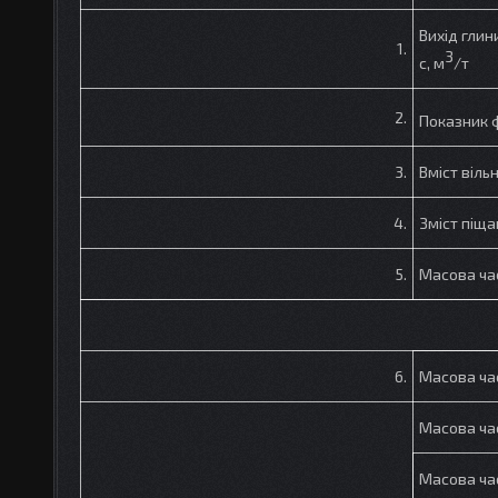
Вихід глин
1.
3
с, м
/т
2.
Показник фі
3.
Вміст віль
4.
Зміст піща
5.
Масова ча
6.
Масова час
Масова час
Масова час