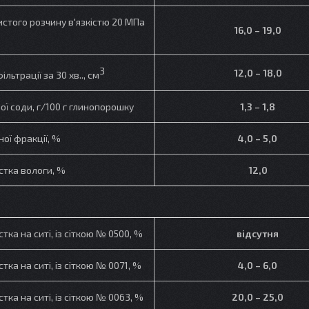
истого розчину в'язкістю 20 МПа
16,0 – 19,0
3
12,0 – 18,0
льтрації за 30 хв.., см
ної соди, г/100 г глинопорошку
1,3 – 1,8
ної фракції, %
4,0 – 5,0
стка вологи, %
12,0
тка на ситі, із сіткою № 0500, %
відсутня
тка на ситі, із сіткою № 0071, %
4,0 – 6,0
тка на ситі, із сіткою № 0063, %
20,0 – 25,0