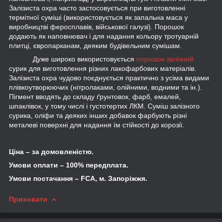
Залізиста охра часто застосовується при виготовленні
термітної суміші (використовується як запальна маса у
виробництві феросплавів, військової галузі). Порошок
додають як наповнювач і для надання кольору тротуарній
плитці, європарканам, деяким будівельним сумішам.
Дуже широко використовується
порошок залізний
сурик для виготовлення різних лакофарбових матеріалів.
Залізиста охра чудово поєднується практично з усіма видами
плівкоутворюючих (нітролаками, олійними, водними та ін.).
Пігмент вводять до складу ґрунтовок, фарб, емалей,
шпаклівок, у тому числі і густотертих ЛКМ. Суміш залізного
сурика, оліфи та деяких інших добавок фарбують різні
металеві поверхні для надання їм стійкості до корозії.
Ціна – за домовленістю.
Умови оплати – 100% передплата.
Умови постачання –
FCA
, м. Запоріжжя.
Приховати