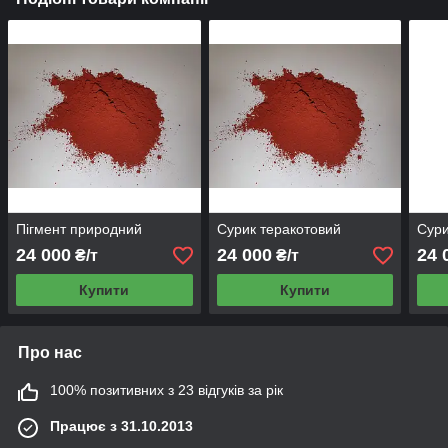
Пігмент природний
Сурик теракотовий
Сур
24 000
24 000
24 
₴/т
₴/т
Купити
Купити
Про нас
100% позитивних з 23 відгуків за рік
Працює з 31.10.2013