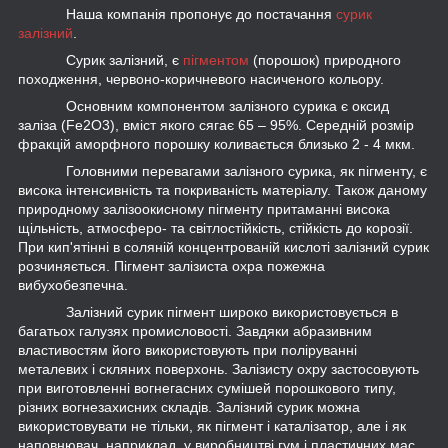
Наша компанія пропонує до постачання
сурик
залізний
.
Сурик залізний, є
пігментом
(порошок) природного
походження, червоно-коричневого насиченого кольору.
Основним компонентом залізного сурика є оксид
заліза (Fe
2
O
3
), вміст якого сягає 65 – 95%. Середній розмір
фракцій аморфного порошку коливається близько 2 - 4 мкм.
Головними перевагами залізного сурика, як пігменту, є
висока інтенсивність та покриваність матеріалу. Також даному
природному залізоокисному пігменту притаманні висока
щільність, атмосферо- та світлостійкість, стійкість до корозії.
При кип'ятінні в соляній концентрованій кислоті залізний сурик
розчиняється. Пігмент залізиста охра пожежна
вибухобезпечна.
Залізний сурик пігмент широко використовується в
багатьох галузях промисловості. Завдяки абразивним
властивостям його використовують при поліруванні
металевих і скляних поверхонь. Залізисту охру застосовують
при виготовленні вогнегасних сумішей порошкового типу,
різних вогнезахисних складів. Залізний сурик можна
використовувати не тільки, як пігмент і каталізатор, але і як
наповнювач, наприклад, у виробництві гум і пластичних мас.