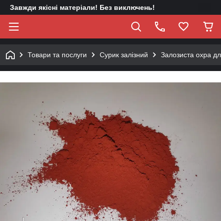
Завжди якісні матеріали! Без виключень!
Товари та послуги
Сурик залізний
Залозиста охра дл