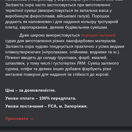
Залізиста охра часто застосовується при виготовленні
термітної суміші (використовується як запальна маса у
виробництві феросплавів, військової галузі). Порошок
додають як наповнювач і для надання кольору тротуарній
плитці, європарканам, деяким будівельним сумішам.
Дуже широко використовується
порошок залізний
сурик для виготовлення різних лакофарбових матеріалів.
Залізиста охра чудово поєднується практично з усіма видами
плівкоутворюючих (нітролаками, олійними, водними та ін.).
Пігмент вводять до складу ґрунтовок, фарб, емалей,
шпаклівок, у тому числі і густотертих ЛКМ. Суміш залізного
сурика, оліфи та деяких інших добавок фарбують різні
металеві поверхні для надання їм стійкості до корозії.
Ціна – за домовленістю.
Умови оплати – 100% передплата.
Умови постачання –
FCA
, м. Запоріжжя.
Приховати