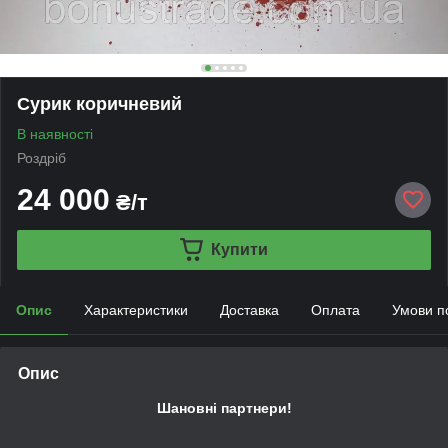
Сурик коричневий
В наявності
Роздріб
24 000
₴/т
Купити
Опис
Характеристики
Доставка
Оплата
Умови п
Опис
Шановні партнери!