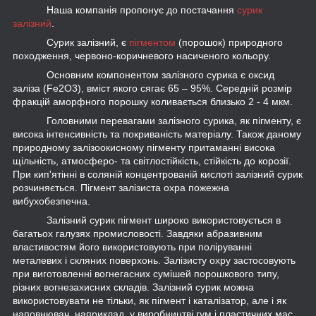
Наша компанія пропонує до постачання
сурик
залізний
.
Сурик залізний, є
пігментом
(порошок) природного
походження, червоно-коричневого насиченого кольору.
Основним компонентом залізного сурика є оксид
заліза (Fe2O3), вміст якого сягає 65 – 95%. Середній розмір
фракцій аморфного порошку коливається близько 2 - 4 мкм.
Головними перевагами залізного сурика, як пігменту, є
висока інтенсивність та покриваність матеріалу. Також даному
природному залізоокисному пігменту притаманні висока
щільність, атмосферо- та світлостійкість, стійкість до корозії.
При кип'ятінні в соляній концентрованій кислоті залізний сурик
розчиняється. Пігмент залізиста охра пожежна
вибухобезпечна.
Залізний сурик пігмент широко використовується в
багатьох галузях промисловості. Завдяки абразивним
властивостям його використовують при поліруванні
металевих і скляних поверхонь. Залізисту охру застосовують
при виготовленні вогнегасних сумішей порошкового типу,
різних вогнезахисних складів. Залізний сурик можна
використовувати не тільки, як пігмент і каталізатор, але і як
наповнювач, наприклад, у виробництві гум і пластичних мас.